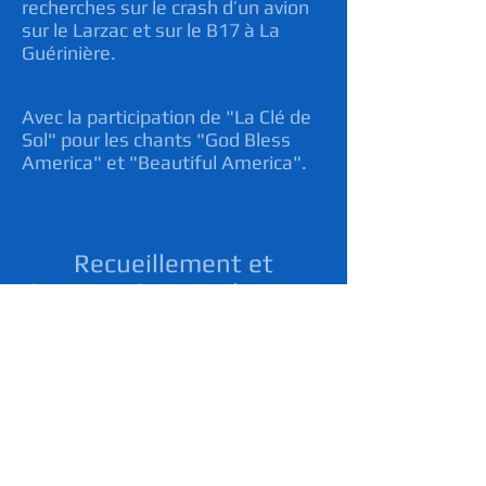
recherches sur le crash d’un avion
sur le Larzac et sur le B17 à La
Guérinière.
Avec la participation de "La Clé de
Sol" pour les chants "God Bless
America" et "Beautiful America".
Recueillement et
émotion étaient de mise.