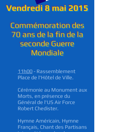
Vendredi 8 mai 2015
Commémoration des
70 ans de la fin de la
seconde Guerre
Mondiale
11h00
- Rassemblement
Place de l'Hôtel de Ville.
Cérémonie au Monument aux
Morts, en présence du
Général de l'US Air Force
Robert Chedister.
Hymne Américain, Hymne
Français, Chant des Partisans