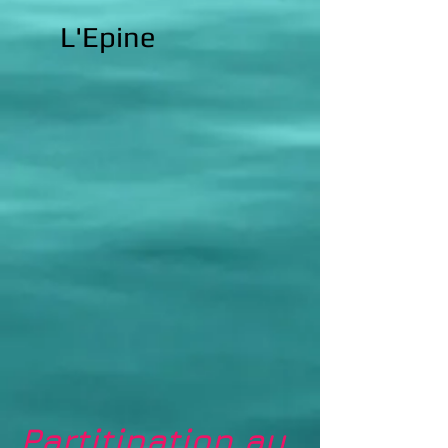
L'Epine
Partitipation au