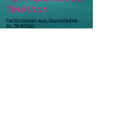
Téléthon
Participation aux Olympiades
du Téléthon
Bravo à tous pour cette
première place.
Bravo à Mattéo et Matisse
pour leur seconde place en
individuel. Un clic ici
-->
retour menu