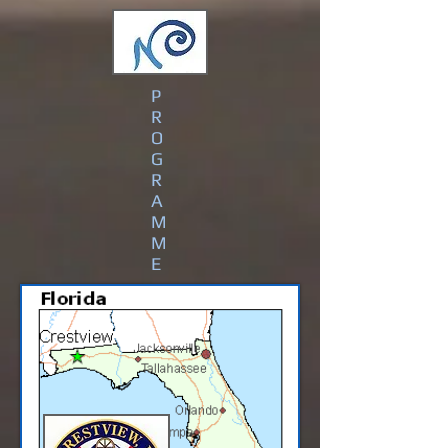
P
R
O
G
R
A
M
M
E