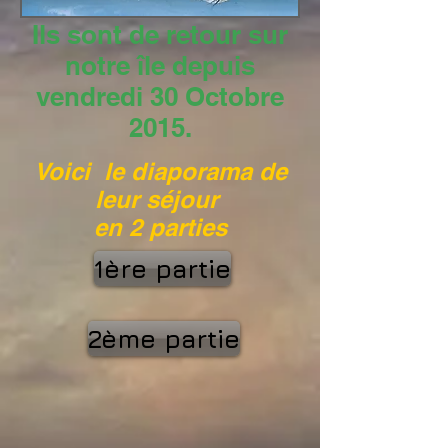
Ils sont de retour sur
notre île depuis
vendredi 30 Octobre
2015.
Voici le diaporama de
leur séjour
en 2 parties
1ère partie
2ème partie